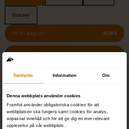
Distans
19-21 augusti
BOKA
21-23 september
BOKA
6-8 oktober
BOKA
Samtycke
Information
Om
Visa fler datum
Denna webbplats använder cookies
Utbildningsupplägg
Framfot använder obligatoriska cookies för att
webbplatsen ska fungera samt cookies för analys,
anpassat innehåll och för att ge dig en mer relevant
upplevelse på vår webbplats.