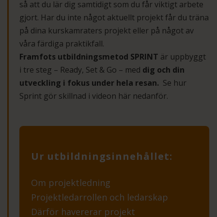
så att du lär dig samtidigt som du får viktigt arbete
gjort. Har du inte något aktuellt projekt får du träna
på dina kurskamraters projekt eller på något av
våra färdiga praktikfall.
Framfots utbildningsmetod SPRINT
är uppbyggt
i tre steg – Ready, Set & Go – med
dig och din
utveckling i fokus under hela resan.
Se hur
Sprint gör skillnad i videon här nedanför.
Ur utbildningsinnehållet:
Om projektledning
Projektledarrollen och ledarskap
Därför havererar projekt