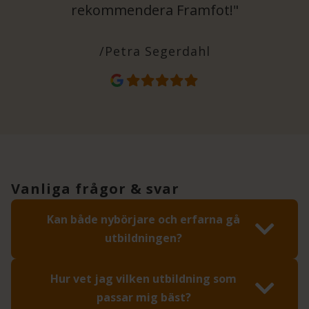
rekommendera Framfot!"
/Petra Segerdahl
Vanliga frågor & svar
Kan både nybörjare och erfarna gå
utbildningen?
Hur vet jag vilken utbildning som
passar mig bäst?