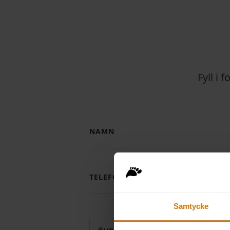
Fyll i
NAMN
TELEFON
Samtycke