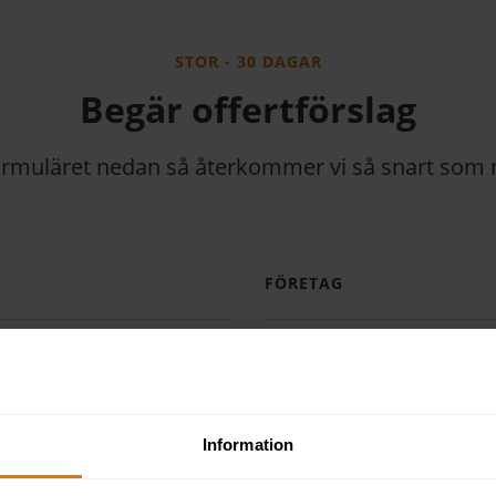
STOR - 30 DAGAR
Begär offertförslag
 formuläret nedan så återkommer vi så snart som m
FÖRETAG
E-POST
Information