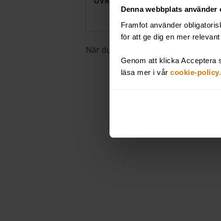
ÖVRIGA ÖNSKEMÅL
Denna webbplats använder 
Framfot använder obligatoris
för att ge dig en mer relevan
När du fyller i din e-postadress samt
Genom att klicka Acceptera s
läsa mer i vår
cookie-policy.