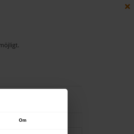
öjligt.
Om