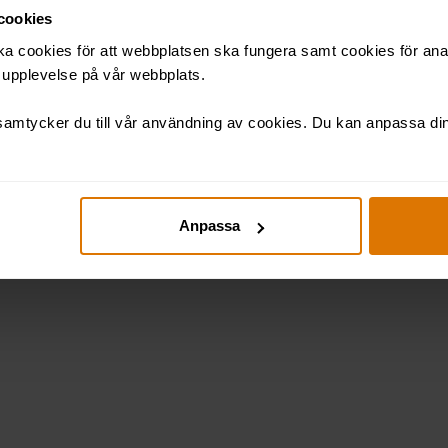
cookies
ka cookies för att webbplatsen ska fungera samt cookies för ana
t upplevelse på vår webbplats.
ycker du till att dina uppgifter behandlas enligt
vår integrite
amtycker du till vår användning av cookies. Du kan anpassa dina
SKICKA
Anpassa