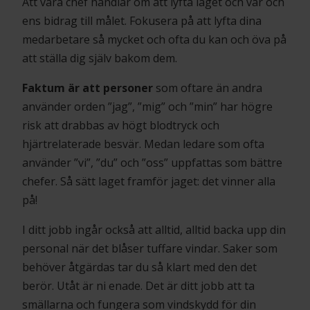
Att vara chef handlar om att lyfta laget och var och
ens bidrag till målet. Fokusera på att lyfta dina
medarbetare så mycket och ofta du kan och öva på
att ställa dig själv bakom dem.
Faktum är att personer
som oftare än andra
använder orden ”jag”, ”mig” och ”min” har högre
risk att drabbas av högt blodtryck och
hjärtrelaterade besvär. Medan ledare som ofta
använder ”vi”, ”du” och ”oss” uppfattas som bättre
chefer. Så sätt laget framför jaget: det vinner alla
på!
I ditt jobb ingår också att alltid, alltid backa upp din
personal när det blåser tuffare vindar. Saker som
behöver åtgärdas tar du så klart med den det
berör. Utåt är ni enade. Det är ditt jobb att ta
smällarna och fungera som vindskydd för din