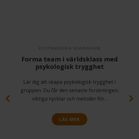
KOSTNADSFRIA SEMINARIUM
Varför gör de inte som jag
säger?
Tänk vad enkelt jobbet som ledare vore
om alla bara gjorde som du sa. Eller? En
vanlig fallgrop som ledare är att
...
LÄS MER