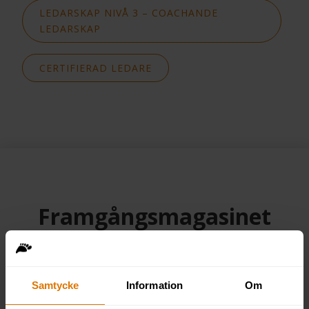
LEDARSKAP NIVÅ 3 – COACHANDE
LEDARSKAP
CERTIFIERAD LEDARE
Framgångsmagasinet
Ligg steget före med praktiska tips som
du har direkt nytta av i din vardag
Samtycke
Information
Om