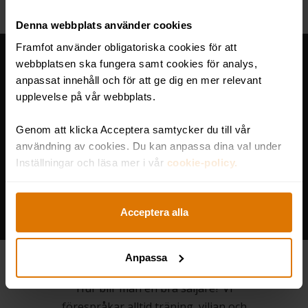
Denna webbplats använder cookies
Framfot använder obligatoriska cookies för att
webbplatsen ska fungera samt cookies för analys,
anpassat innehåll och för att ge dig en mer relevant
upplevelse på vår webbplats.
Genom att klicka Acceptera samtycker du till vår
användning av cookies. Du kan anpassa dina val under
Inställningar och läsa mer i vår
cookie-policy.
Acceptera alla
Så blir du en bättre säljare
med the Challenger Sales
Model
Anpassa
Hur blir man en bra säljare? Vi
förespråkar alltid träning, viljan och