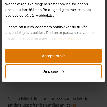
webbplatsen ska fungera samt cookies för analys,
anpassat innehåll och för att ge dig en mer relevant
upplevelse på vår webbplats.
TELEFON
Genom att klicka Acceptera samtycker du till vår
användning av cookies. Du kan anpassa dina val under
Inställningar och läsa mer i vår
cookie-policy.
E-POST
Acceptera alla
ÖVRIGA ÖNSKEMÅL
Anpassa
När du fyller i din e-postadress samtycker du till
att dina uppgifter behandlas enligt
vår