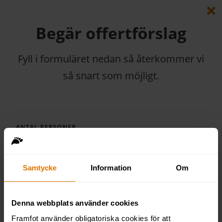
Begär offertförslag
Fyll i formuläret nedan så återkommer vi
så snart som möjligt.
ANTAL PERSONER
Samtycke
Information
Om
NAMN
Denna webbplats använder cookies
FÖRETAG
Framfot använder obligatoriska cookies för att