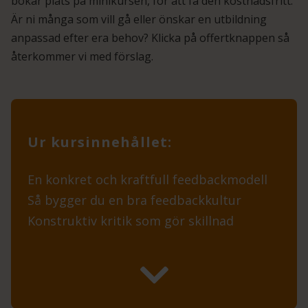
bokar plats på minikursen, för att få den kostnadsfritt.
Är ni många som vill gå eller önskar en utbildning
anpassad efter era behov? Klicka på offertknappen så
återkommer vi med förslag.
Ur kursinnehållet:
En konkret och kraftfull feedbackmodell
Så bygger du en bra feedbackkultur
Konstruktiv kritik som gör skillnad