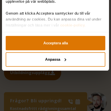
upplevelse på vår webbplats.
Distans
Genom att klicka Acceptera samtycker du till vår
användning av cookies. Du kan anpassa dina val under
26 oktober
BOKA
Inställningar och läsa mer i vår
cookie-policy.
9 december
BOKA
Acceptera alla
26 februari
BOKA
Anpassa
Utbildningsupplägg
Frågor? Bli uppringd!
Kostnadsfritt rådgivningssamtal