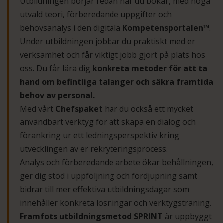
Utbildningen börjar redan när du bokar, med noga
utvald teori, förberedande uppgifter och
behovsanalys i den digitala
Kompetensportalen™
.
Under utbildningen jobbar du praktiskt med er
verksamhet och får viktigt jobb gjort på plats hos
oss. Du får lära dig
konkreta metoder för att ta
hand om befintliga talanger och säkra framtida
behov av personal.
Med vårt
Chefspaket
har du också ett mycket
användbart verktyg för att skapa en dialog och
förankring ur ett ledningsperspektiv kring
utvecklingen av er rekryteringsprocess.
Analys och förberedande arbete ökar behållningen,
ger dig stöd i uppföljning och fördjupning samt
bidrar till mer effektiva utbildningsdagar som
innehåller konkreta lösningar och verktygsträning.
Framfots utbildningsmetod SPRINT
är uppbyggt