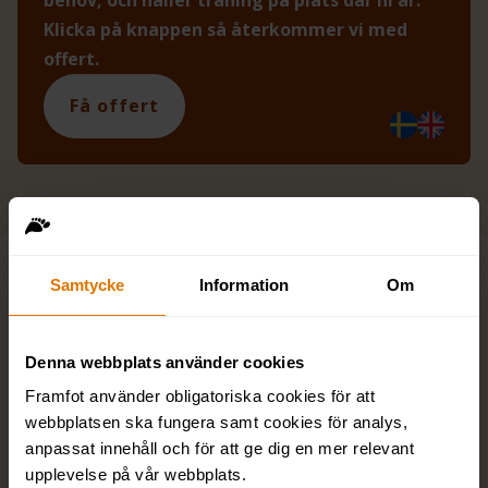
behov, och håller träning på plats där ni är.
Klicka på knappen så återkommer vi med
offert.
Få offert
Samtycke
Information
Om
Relaterade utbildningar
Denna webbplats använder cookies
Certifierad HR
Framfot använder obligatoriska cookies för att
webbplatsen ska fungera samt cookies för analys,
Certifierad HR-strateg
anpassat innehåll och för att ge dig en mer relevant
upplevelse på vår webbplats.