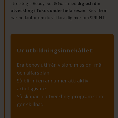
i tre steg – Ready, Set & Go – med
dig och din
utveckling i fokus under hela resan.
Se videon
här nedanför om du vill lära dig mer om SPRINT.
Ur utbildningsinnehållet:
Era behov utifrån vision, mission, mål
och affärsplan
Så blir ni en ännu mer attraktiv
arbetsgivare
Så skapar ni utvecklingsprogram som
gör skillnad