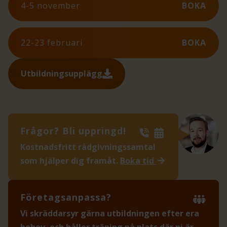
4-5 november
BOKA
22-23 februari
BOKA
Utbildningsupplägg
Frågor? Bli uppringd!
Kostnadsfritt rådgivningssamtal
som hjälper dig framåt.
Boka tid
Företagsanpassa?
Vi skräddarsyr gärna utbildningen efter era