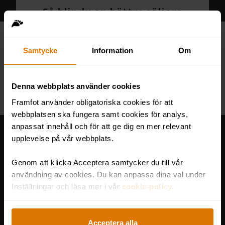
Så blir du en bättre säljare
med the Challenger Sales
Model
Samtycke
Information
Om
Hur blir man en bra säljare? Vi
förespråkar alltid träning, viljan och
modet att utveckla sig själv. Om du...
Denna webbplats använder cookies
Framfot använder obligatoriska cookies för att
webbplatsen ska fungera samt cookies för analys,
anpassat innehåll och för att ge dig en mer relevant
upplevelse på vår webbplats.
Genom att klicka Acceptera samtycker du till vår
användning av cookies. Du kan anpassa dina val under
Inställningar och läsa mer i vår
cookie-policy.
Acceptera alla