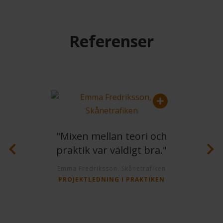
Referenser
ill
"Mixen mellan teori och
er än
praktik var väldigt bra."
på
Emma Fredriksson, Skånetrafiken
PROJEKTLEDNING I PRAKTIKEN
iks
UR &