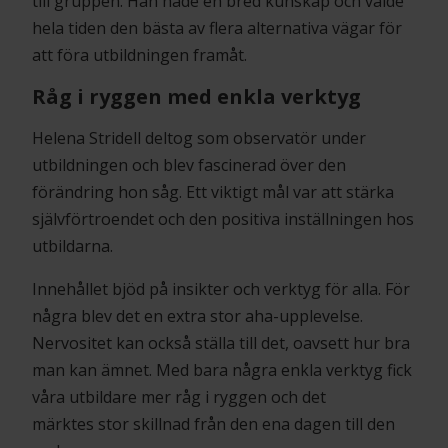
till gruppen. Han hade en bred kunskap och valde
hela tiden den bästa av flera alternativa vägar för
att föra utbildningen framåt.
Råg i ryggen med enkla verktyg
Helena Stridell deltog som observatör under
utbildningen och blev fascinerad över den
förändring hon såg. Ett viktigt mål var att stärka
självförtroendet och den positiva inställningen hos
utbildarna.
Innehållet bjöd på insikter och verktyg för alla. För
några blev det en extra stor aha-upplevelse.
Nervositet kan också ställa till det, oavsett hur bra
man kan ämnet. Med bara några enkla verktyg fick
våra utbildare mer råg i ryggen och det
märktes stor skillnad från den ena dagen till den