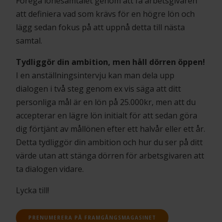
Föregå lönesamtalet genom att få arbetsgivaren
att definiera vad som krävs för en högre lön och
lägg sedan fokus på att uppnå detta till nästa
samtal.
Tydliggör din ambition, men håll dörren öppen!
I en anställningsintervju kan man dela upp
dialogen i två steg genom ex vis säga att ditt
personliga mål är en lön på 25.000kr, men att du
accepterar en lägre lön initialt för att sedan göra
dig förtjänt av mållönen efter ett halvår eller ett år.
Detta tydliggör din ambition och hur du ser på ditt
värde utan att stänga dörren för arbetsgivaren att
ta dialogen vidare.
Lycka till!
PRENUMERERA PÅ FRAMGÅNGSMAGASINET