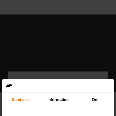
Förändringskurvan: 7 steg för
hållbar förändring
Samtycke
Information
Om
I vissa förändringsprocesser tar det bara
stopp. Det som på pappret såg ut som en