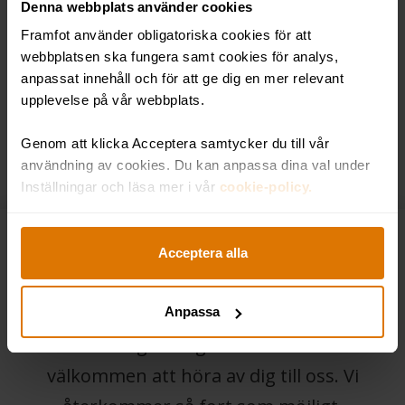
smidig plan ställs på ända...
Denna webbplats använder cookies
Framfot använder obligatoriska cookies för att
webbplatsen ska fungera samt cookies för analys,
anpassat innehåll och för att ge dig en mer relevant
upplevelse på vår webbplats.
SE FLER TIPS
Genom att klicka Acceptera samtycker du till vår
användning av cookies. Du kan anpassa dina val under
Inställningar och läsa mer i vår
cookie-policy.
Acceptera alla
Kontakta oss
Anpassa
Har du några frågor så är du varmt
välkommen att höra av dig till oss. Vi