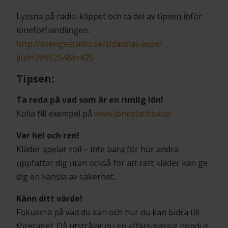
Lyssna på radio-klippet och ta del av tipsen inför
löneförhandlingen:
http://sverigesradio.se/sida/play.aspx?
ljud=3995254&t=425
Tipsen:
Ta reda på vad som är en rimlig lön!
Kolla till exempel på
www.lönestatistik.se
Var hel och ren!
Kläder spelar roll – inte bara för hur andra
uppfattar dig utan också för att rätt kläder kan ge
dig en känsla av säkerhet.
Känn ditt värde!
Fokusera på vad du kan och hur du kan bidra till
företaget. Då utstrålar du en affärsmässig pondus