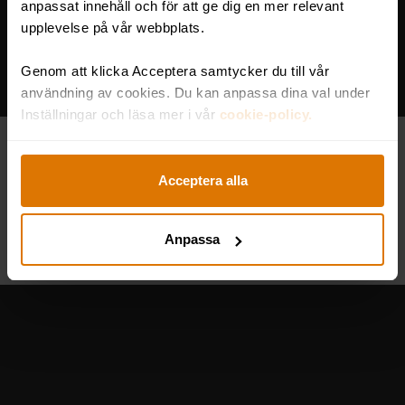
anpassat innehåll och för att ge dig en mer relevant
upplevelse på vår webbplats.
Genom att klicka Acceptera samtycker du till vår
användning av cookies. Du kan anpassa dina val under
Så blir du en bättre säljare
Inställningar och läsa mer i vår
cookie-policy.
med the Challenger Sales
Model
Hur blir man en bra säljare? Vi
Acceptera alla
förespråkar alltid träning, viljan och
modet att utveckla sig själv. Om du...
Anpassa