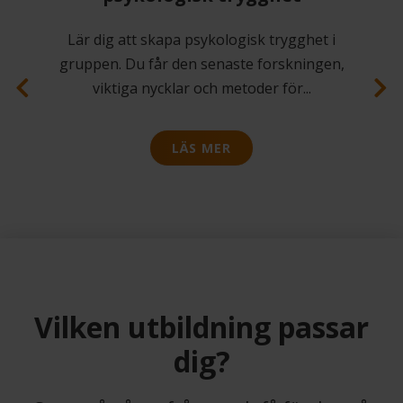
Tänk vad enkelt jobbet som ledare vore
om alla bara gjorde som du sa. Eller? En
vanlig fallgrop som ledare är att
...
LÄS MER
Previous
Next
Vilken utbildning passar
dig?