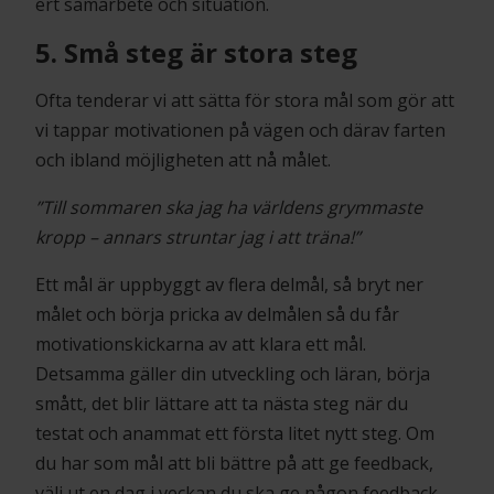
ert samarbete och situation.
5. Små steg är stora steg
Ofta tenderar vi att sätta för stora mål som gör att
vi tappar motivationen på vägen och därav farten
och ibland möjligheten att nå målet.
”Till sommaren ska jag ha världens grymmaste
kropp – annars struntar jag i att träna!”
Ett mål är uppbyggt av flera delmål, så bryt ner
målet och börja pricka av delmålen så du får
motivationskickarna av att klara ett mål.
Detsamma gäller din utveckling och läran, börja
smått, det blir lättare att ta nästa steg när du
testat och anammat ett första litet nytt steg. Om
du har som mål att bli bättre på att ge feedback,
välj ut en dag i veckan du ska ge någon feedback,