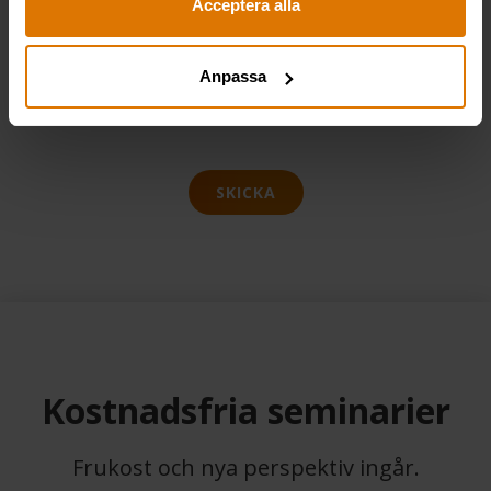
Acceptera alla
När du fyller i din e-postadress samtycker du till att
Anpassa
dina uppgifter behandlas enligt
vår
integritetspolicy.
SKICKA
Kostnadsfria seminarier
Frukost och nya perspektiv ingår.