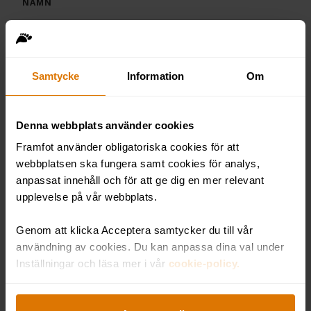
NAMN
TELEFON
Samtycke
Information
Om
Denna webbplats använder cookies
FÖRETAG
Framfot använder obligatoriska cookies för att
webbplatsen ska fungera samt cookies för analys,
anpassat innehåll och för att ge dig en mer relevant
E-POST
upplevelse på vår webbplats.
Genom att klicka Acceptera samtycker du till vår
användning av cookies. Du kan anpassa dina val under
ÖVRIGA ÖNSKEMÅL
Inställningar och läsa mer i vår
cookie-policy.