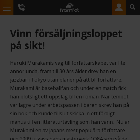
Vinn försäljningsloppet
på sikt!
Haruki Murakamis väg till författarskapet var lite
annorlunda, fram till 30 års ålder drev han en
jazzbar i Tokyo utan planer på att bli författare.
Murakami är baseballfan och under en match fick
han plötsligt ett uppslag till en roman. När tempot
var lägre under arbetspassen i baren skrev han på
sin bok och kunde tillslut skicka in ett färdigt
manus till en litteraturtävling som han vann. Nu är
Murakami en av japans mest populära författare
och 2009 utgavs hans mästerverk 1Q84 som sålde