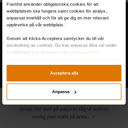
Framfot använder obligatoriska cookies för att
webbplatsen ska fungera samt cookies för analys,
anpassat innehåll och för att ge dig en mer relevant
upplevelse på vår webbplats.
Genom att klicka Acceptera samtycker du till vår
användning av cookies. Du kan anpassa dina val under
Inställningar och läsa mer i vår
cookie-policy.
Acceptera alla
Förändringskurvan: 7 steg för
hållbar förändring
Anpassa
I vissa förändringsprocesser tar det bara
stopp. Det som på pappret såg ut som en
smidig plan ställs på ända...