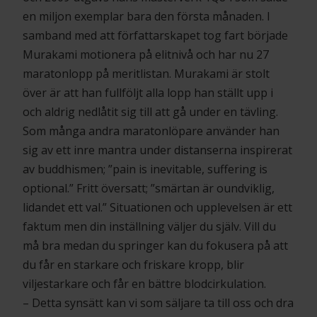
en miljon exemplar bara den första månaden. I
samband med att författarskapet tog fart började
Murakami motionera på elitnivå och har nu 27
maratonlopp på meritlistan. Murakami är stolt
över är att han fullföljt alla lopp han ställt upp i
och aldrig nedlåtit sig till att gå under en tävling.
Som många andra maratonlöpare använder han
sig av ett inre mantra under distanserna inspirerat
av buddhismen; ”pain is inevitable, suffering is
optional.” Fritt översatt; ”smärtan är oundviklig,
lidandet ett val.” Situationen och upplevelsen är ett
faktum men din inställning väljer du själv. Vill du
må bra medan du springer kan du fokusera på att
du får en starkare och friskare kropp, blir
viljestarkare och får en bättre blodcirkulation.
– Detta synsätt kan vi som säljare ta till oss och dra