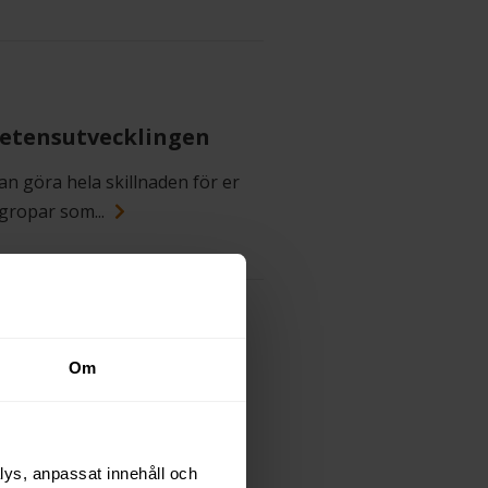
petensutvecklingen
an göra hela skillnaden för er
lgropar som...
Om
ern!
sta skälvande dagarna innan
ör att...
lys, anpassat innehåll och