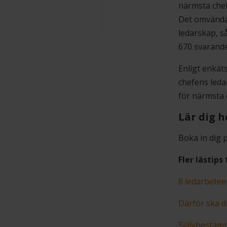
närmsta chef
Det omvända 
ledarskap, s
670 svarand
Enligt enkät
chefens leda
för närmsta 
Lär dig 
Boka in dig 
Fler lästips 
8 ledarbetee
Därför ska d
Självbestämm