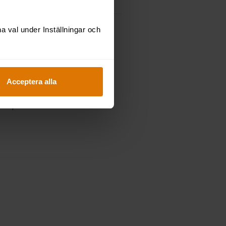
 val under Inställningar och
NG
för hållbar
Acceptera alla
bara stopp. Det som på
ls på ända...