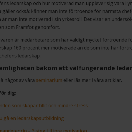
ens ledarskap och hur motiverad man upplever sig vara i yr
gäller också: känner man inte förtroende för närmsta che
å är man inte motiverad i sin yrkesroll. Det visar en unders
en som Framfot genomfört.
svaren är medarbetare som har väldigt mycket förtroende f
rskap 160 procent mer motiverade än de som inte har förtr
chefens ledarskap.
hemligheten bakom ett välfungerande leda
på något av våra
seminarium
eller läs mer i våra artiklar.
för dig:
nden som skapar tillit och mindre stress
u gå en ledarskapsutbildning
andeteorin – 3 steg till inre motivation