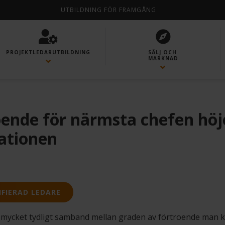
UTBILDNING FÖR FRAMGÅNG
PROJEKTLEDAR­UTBILDNING
SÄLJ OCH
MARKNAD
oende för närmsta chefen höj
ationen
IFIERAD LEDARE
t mycket tydligt samband mellan graden av förtroende man 