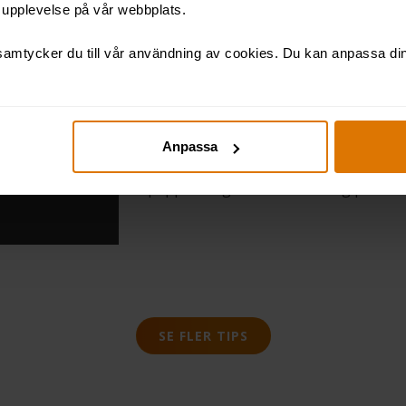
t upplevelse på vår webbplats.
amtycker du till vår användning av cookies. Du kan anpassa dina
TIPS
FÖRÄNDRING
PROJEKTLEDNI
Förändringskurvan: 7 steg 
förändring
Anpassa
I vissa förändringsprocesser tar det 
pappret såg ut som en smidig plan stäl
SE FLER TIPS