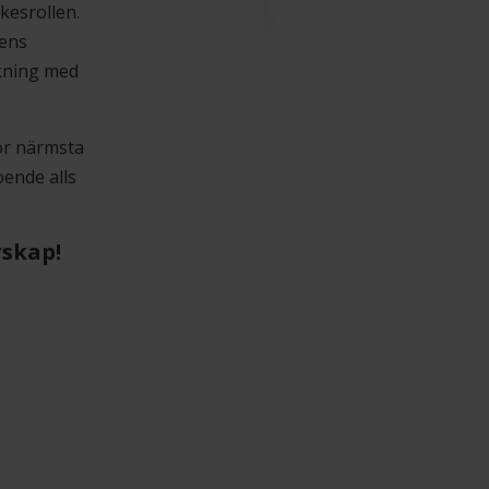
kesrollen.
fens
ökning med
ör närmsta
oende alls
rskap!