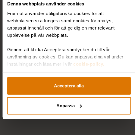
vision. Rekommenderar varmt."
Denna webbplats använder cookies
Framfot använder obligatoriska cookies för att
webbplatsen ska fungera samt cookies för analys,
/Nan Cavalli
anpassat innehåll och för att ge dig en mer relevant
upplevelse på vår webbplats.
Genom att klicka Acceptera samtycker du till vår
användning av cookies. Du kan anpassa dina val under
Inställningar och läsa mer i vår
cookie-policy.
Skräddarsydda
Acceptera alla
uppdrag
Anpassa
med våra kunder