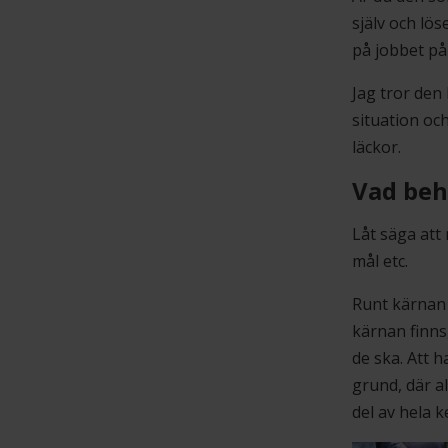
själv och lö
på jobbet på 
Jag tror den
situation oc
läckor.
Vad beh
Låt säga att
mål etc.
Runt kärnan f
kärnan finns
de ska. Att 
grund, där al
del av hela 