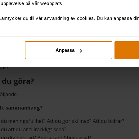
t upplevelse på vår webbplats.
apa känslan som behövs för att hitta motivationen som tar dig
amtycker du till vår användning av cookies. Du kan anpassa dina
ch utveckling stimulerar oss och jag tror att motsatsen, sta
 som man inte ska befinna sig i alltför länge. Det krävs insp
vation för att lämna nöjdheten och komma vidare mot nya 
utveckling. Det tror jag vi alla mår bra av och som gynnar o
Anpassa
illgodose dina behov? Vad kan nästa utmaning vara? Inom v
klas?
 du göra?
öljande:
 ett sammanhang?
du meningsfullhet? Att du gör skillnad? Att du bidrar?
du att du är tillräckligt sedd?
du dig behövd? Bekräftad? Stimulerad?