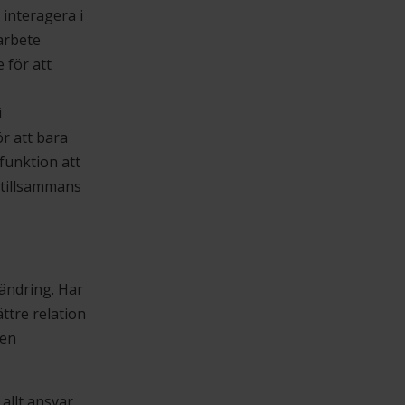
interagera i
arbete
 för att
i
r att bara
n funktion att
e tillsammans
rändring. Har
tre relation
den
 allt ansvar