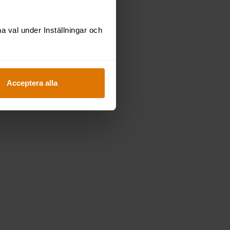
 dit du vill.
 val under Inställningar och
gnation, är
iration som
utmaningar
ss.
Acceptera alla
ilket område