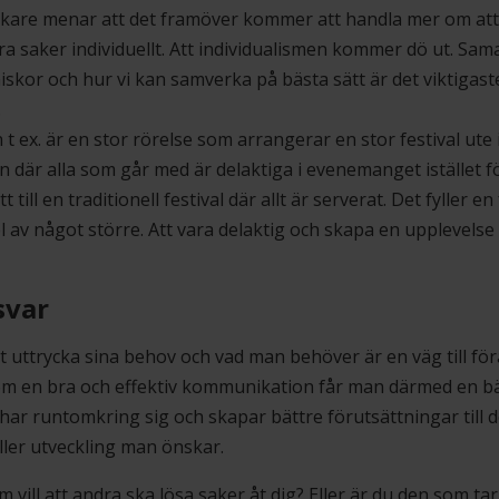
kare menar att det framöver kommer att handla mer om att 
a saker individuellt. Att individualismen kommer dö ut. Sam
skor och hur vi kan samverka på bästa sätt är det viktigaste
.
 ex. är en stor rörelse som arrangerar en stor festival ute 
där alla som går med är delaktiga i evenemanget istället fö
t till en traditionell festival där allt är serverat. Det fyller e
el av något större. Att vara delaktig och skapa en upplevels
svar
 uttrycka sina behov och vad man behöver är en väg till fö
 en bra och effektiv kommunikation får man därmed en bät
ar runtomkring sig och skapar bättre förutsättningar till 
ller utveckling man önskar.
 vill att andra ska lösa saker åt dig? Eller är du den som tar