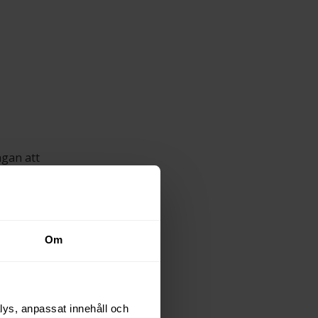
ågan att
 dit. Så att
en.
ion
Om
ilen. Det är
träna. Är det
lys, anpassat innehåll och
 i balans? Det