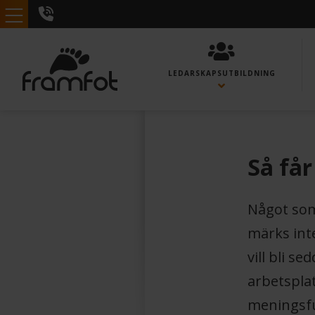
LEDARSKAPS­UTBILDNING
Så få
Något som 
märks inte
vill bli s
arbetsplat
meningsful