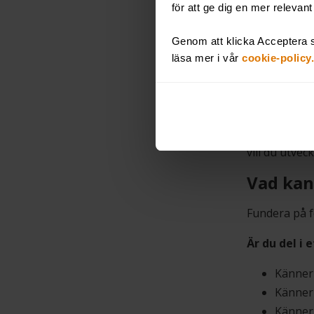
för att ge dig en mer relevan
gäller att sk
Genom att klicka Acceptera s
Förändring o
läsa mer i vår
cookie-policy.
ett tillstånd
skapar moti
som ger oss 
Hur kan du t
vill du utvec
Vad kan
Fundera på f
Är du del i
Känner 
Känner 
Känner 