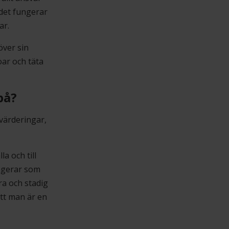
det fungerar
ar.
över sin
oar och täta
på?
värderingar,
a och till
ngerar som
ra och stadig
att man är en