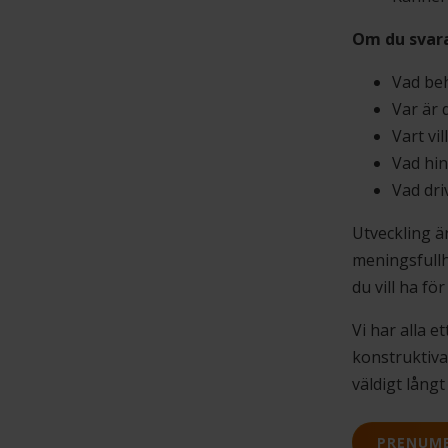
Om du svarar
Vad beh
Var är 
Vart vil
Vad hin
Vad dri
Utveckling ä
meningsfullh
du vill ha fö
Vi har alla e
konstruktiva 
väldigt långt 
PRENUM