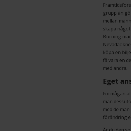
Framtidsfors
grupp än gör
mellan männi
skapa något
Burning man t
Nevadaöknen 
köpa en biljet
få vara en d
med andra.
Eget an
Förmågan att
man dessutom
med de man h
förändring e
Är du den som