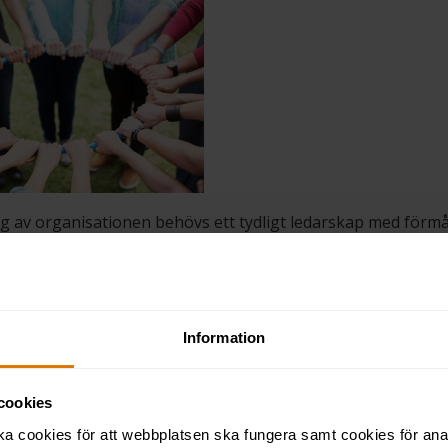
ng av organisationen behövs ett tydligt ledarskap med förm
on och mål utifrån nuläge till önskat läge och hur man tar sig
ar och går åt samma håll och känner sig delaktiga i process
on & inspiration istället för stagnat
Information
ch inspiration behöver alla!
t handlar om att skapa rätt känsla för att gå de där extra m
cookies
igt precis som med träning. Man måste hitta varför jag vill 
ka cookies för att webbplatsen ska fungera samt cookies för ana
ka se snygg ut, förebygga skador, bli stark eller hålla hälsan