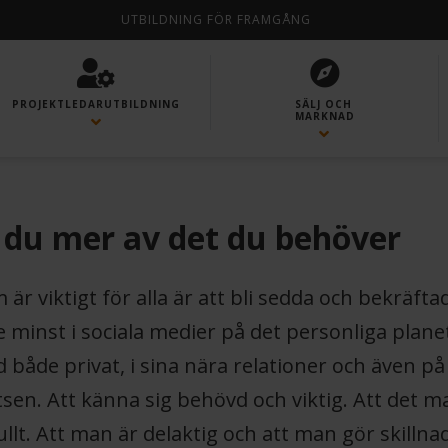
UTBILDNING FÖR FRAMGÅNG
PROJEKTLEDAR­UTBILDNING
SÄLJ OCH
MARKNAD
r du mer av det du behöver
är viktigt för alla är att bli sedda och bekräfta
 minst i sociala medier på det personliga plan
edd både privat, i sina nära relationer och även på
sen. Att känna sig behövd och viktig. Att det m
lt. Att man är delaktig och att man gör skillna