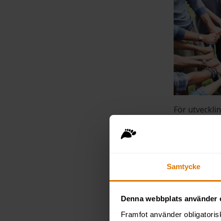
För utveckli
klargöra visi
alla samverk
Motivati
Samtycke
Motivation o
Väldigt mycke
Denna webbplats använder 
allmänmänskl
Framfot använder obligatoris
för att jag s