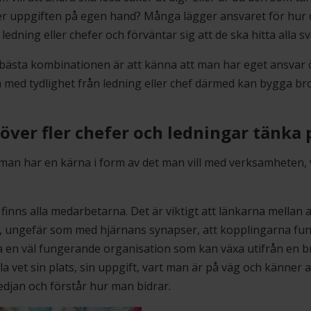
ser uppgiften på egen hand? Många lägger ansvaret för hur 
ledning eller chefer och förväntar sig att de ska hitta alla sv
 bästa kombinationen är att känna att man har eget ansvar 
h med tydlighet från ledning eller chef därmed kan bygga br
över fler chefer och ledningar tänka 
 man har en kärna i form av det man vill med verksamheten, 
inns alla medarbetarna. Det är viktigt att länkarna mellan all
, ungefär som med hjärnans synapser, att kopplingarna fu
ha en väl fungerande organisation som kan växa utifrån en b
la vet sin plats, sin uppgift, vart man är på väg och känner 
kedjan och förstår hur man bidrar.