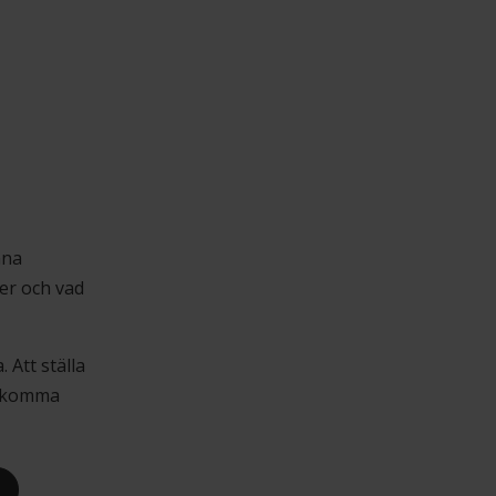
nna
ver och vad
 Att ställa
an komma