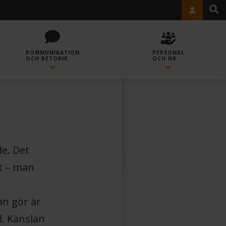
KOMMUNIKATION
PERSONAL
OCH RETORIK
OCH HR
de. Det
et – man
an gör är
d. Känslan