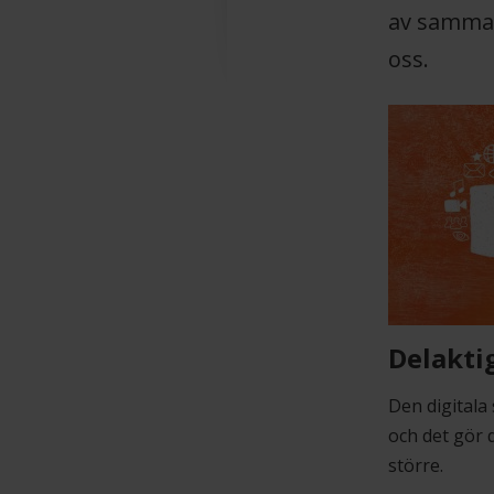
av samman
oss.
Delakti
Den digitala
och det gör 
större.