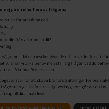
 nej på en eller flera av frågorna:
över du för att känna det?
du idag?
l du?
drar dig från att komma dit?
ver dig?
r något positivt och mycket givande och är viktigt för att kä
et. Alla har vi olika behov men ställ dig frågan vad du behö
r att också kunna få mer av det.
tt eget ansvar för att skapa bra förutsättningar för oss själva.
frågor till sig själv är ett viktigt verktyg som gör att du k
på väg till dina mål i livet.
ERERA PÅ FRAMGÅNGSMAGASINET
BEGÄR OFFERT