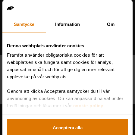
Samtycke
Information
Om
Denna webbplats använder cookies
Så kopplar du av på
semestern!
Framfot använder obligatoriska cookies för att
webbplatsen ska fungera samt cookies för analys,
Springer du rätt in i kaklet nu, de sista
anpassat innehåll och för att ge dig en mer relevant
skälvande dagarna innan ledigheten? Här
upplevelse på vår webbplats.
är tipsen du behöver för att...
Genom att klicka Acceptera samtycker du till vår
användning av cookies. Du kan anpassa dina val under
Inställningar och läsa mer i vår
cookie-policy.
Acceptera alla