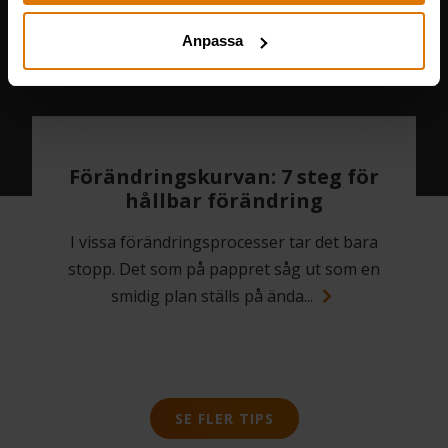
Anpassa
Förändringskurvan: 7 steg för
hållbar förändring
I vissa förändringsprocesser tar det bara
stopp. Det som på pappret såg ut som en
smidig plan ställs på ända...
SE FLER TIPS