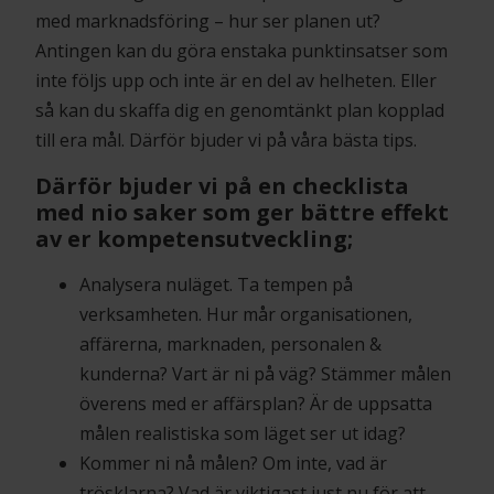
med marknadsföring – hur ser planen ut?
Antingen kan du göra enstaka punktinsatser som
inte följs upp och inte är en del av helheten. Eller
så kan du skaffa dig en genomtänkt plan kopplad
till era mål. Därför bjuder vi på våra bästa tips.
Därför bjuder vi på en checklista
med nio saker som ger bättre effekt
av er kompetensutveckling;
Analysera nuläget. Ta tempen på
verksamheten. Hur mår organisationen,
affärerna, marknaden, personalen &
kunderna? Vart är ni på väg? Stämmer målen
överens med er affärsplan? Är de uppsatta
målen realistiska som läget ser ut idag?
Kommer ni nå målen? Om inte, vad är
trösklarna? Vad är viktigast just nu för att